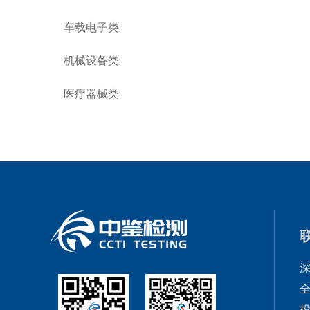
车载电子类
机械设备类
医疗器械类
全
投