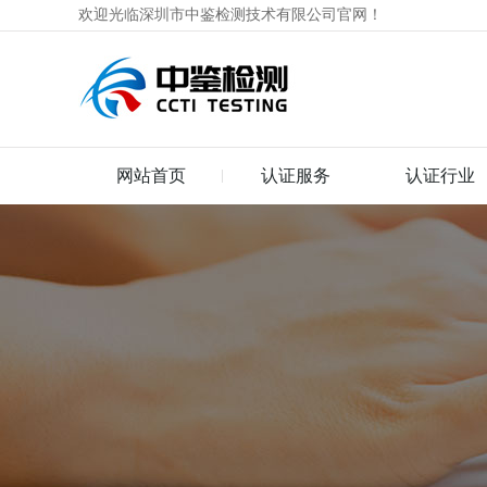
欢迎光临深圳市中鉴检测技术有限公司官网！
网站首页
认证服务
认证行业