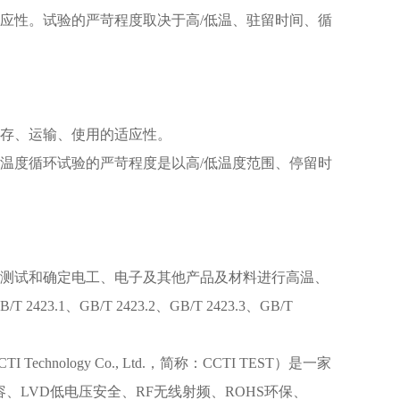
应性。试验的严苛程度取决于高
/
低温、驻留时间、循
存、运输、使用的适应性。
温度循环试验的严苛程度是以高
/
低温度范围、停留时
测试和确定电工、电子及其他产品及材料进行高温、
B/T 2423.1
、
GB/T 2423.2
、
GB/T 2423.3
、
GB/T
TI Technology Co., Ltd.
，简称：
CCTI TEST
）是一家
容、
LVD
低电压安全、
RF
无线射频、
ROHS
环保、