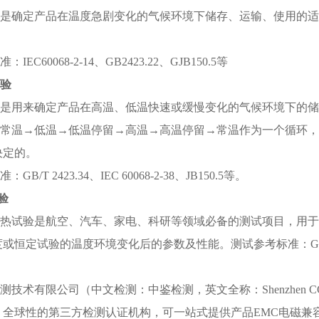
是确定产品在温度急剧变化的气候环境下储存、运输、使用的适
准：
IEC60068-2-14
、
GB2423.22
、
GJB150.5
等
试验
是用来确定产品在高温、低温快速或缓慢变化的气候环境下的储
常温
→
低温
→
低温停留
→
高温
→
高温停留
→
常温作为一个循环，
决定的。
准：
GB/T 2423.34
、
IEC 60068-2-38
、
JB150.5
等。
验
热试验是航空、汽车、家电、科研等领域必备的测试项目，用于
度或恒定试验的温度环境变化后的参数及性能。测试参考标准：
G
测技术有限公司（中文检测：中鉴检测，英文全称：
Shenzhen CC
、全球性的第三方检测认证机构，可一站式提供产品
EMC
电磁兼