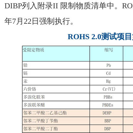
DIBP
列入附录
II
限制物质清单中。
RO
年
7
月
22
日强制执行。
ROHS 2.0测试项