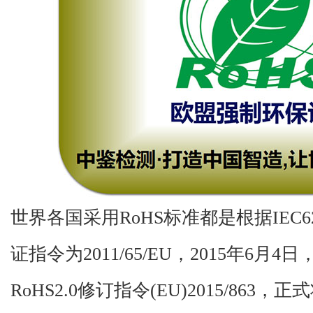
世界各国采用
RoHS
标准都是根据
IEC6
证指令为
2011
/65/EU
，
2015
年
6
月
4
日
RoHS2.0
修订指令
(EU)2015/863
，正式