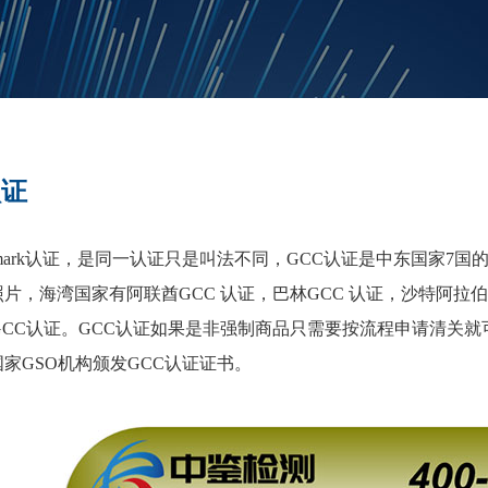
认证
ark
认证
，是同一认证只是叫法不同，GCC
认证是中东国家
7
国
照片，海湾国家有阿联酋
GCC
认证，巴林
GCC
认证，沙特阿拉伯
CC认证。GCC
认证如果是非强制商品只需要按流程申请清关就
国家
GSO
机构颁发
GCC认证证书。